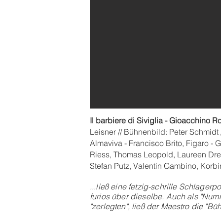
Il barbiere di Siviglia - Gioacchino R
Leisner // Bühnenbild: Peter Schmidt 
Almaviva - Francisco Brito, Figaro - 
Riess, Thomas Leopold, Laureen Drexl
Stefan Putz, Valentin Gambino, Korbin
...ließ eine fetzig-schrille Schlag
furios über dieselbe. Auch als "Num
"zerlegten", ließ der Maestro die "B