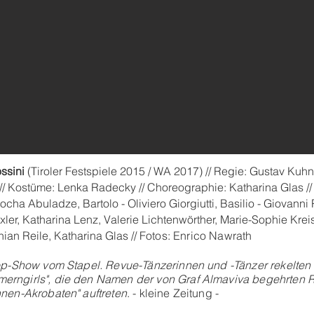
ossini
(Tiroler Festspiele 2015 / WA 2017) // Regie: Gustav Kuhn
// Kostüme: Lenka Radecky // Choreographie: Katharina Glas // 
Gocha Abuladze, Bartolo - Oliviero Giorgiutti, Basilio - Giovan
er, Katharina Lenz, Valerie Lichtenwörther, Marie-Sophie Kreis
ian Reile, Katharina Glas //
Fotos: Enrico Nawrath
erpop-Show vom Stapel. Revue-Tänzerinnen und -Tänzer rekelten
merngirls", die den Namen der von Graf Almaviva begehrten R
ühnen-Akrobaten" auftreten
. - kleine Zeitung -